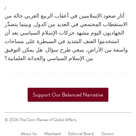
a
/
result.
أثار صعود الإسلاميين في أعقاب الربيع العربي حالة من
Press
الاستقطاب المجتمعي في العديد من الدول. وبينما يتصدَّر
enter
الجهاديون اليوم مشهد حركات الإسلام السياسي بعد أن
to
استخدموا العنف الشديد في السيطرة على مساحات
go
واسعة من الأراضِ، ينبغي طرح سؤال: هل يمكن التوفيق
to
بين الإسلام السياسي والحداثة العلمانية؟
the
selected
search
result.
Support Our Balanced Narrative
Touch
device
users
© 2026 The Cairo Review of Global Affairs.
can
use
About Us
Masthead
Editorial Board
Donors